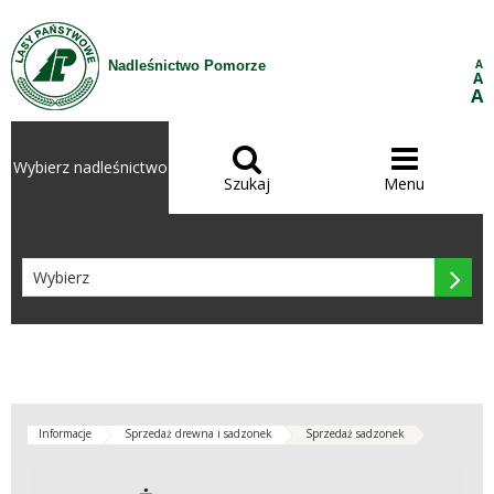
Przejdź do treści
A
Nadleśnictwo Pomorze
A
A


Wybierz nadleśnictwo
Szukaj
Menu

Informacje
Sprzedaż drewna i sadzonek
Sprzedaż sadzonek