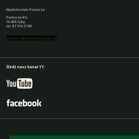
Nadleśnictwo Pomorze
Pomorze 8G
16-506 Giby
tel. 87 516 57 80
pomorze@bialystok.lasy.gov.pl
Śledź nasz kanał YT: