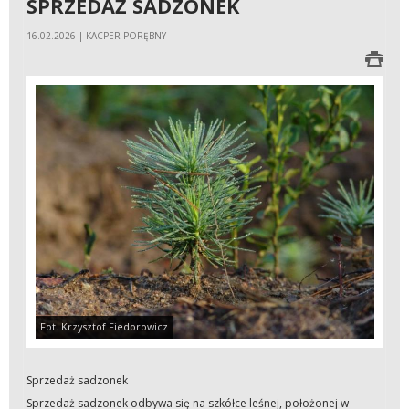
SPRZEDAŻ SADZONEK
16.02.2026 | KACPER PORĘBNY
Fot. Krzysztof Fiedorowicz
Sprzedaż sadzonek
Sprzedaż sadzonek odbywa się na szkółce leśnej, położonej w