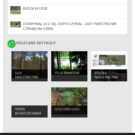
BURZA W LESIE
ODKRYWAJ, UCZ SIĘ, ODPOCZYWAJ – LASY PAŃSTWOWE
CZEKAJĄ NA CIEBIE
POLECANE ARTYKUŁY
POLECANE ARTYKUŁY
LASY
POLA BIWAKOWE
FOLDER
NADLEŚNICTWA
NADLEŚNICTWA
POMORZE
TEREN
HODOWLA LASU
MONITOROWANY