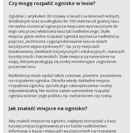
Czy mogę rozpalić ognisko w lesie?
Zgodnie z artykułem 30 Ustawy o lasach na terenach leśnych,
śródleśnych oraz w odległości do 100 metrów od granicy lasu
nie wolno rozniecać ognia poza miejscami wyznaczonymi do
tego celu przez właściciela lasu lub nadleśniczego. Stałe
miejsca, gdzie wolno rozpalać ogniska wyznacza nadleśniczy
poprzez „techniczne zagospodarowanie lasu w celach
turystyczno-wypoczynkowych": np. przy miejscach
biwakowania, obiektach turystycznych i edukacyjnych, stanicach
turystycznych i harcerskich. Stałe miejsca są naniesione na
mapy, którymi posługują się osoby monitorujące zagrożenie
pożarowe lasu.
Nadleśniczy może wydać także czasowe, pisemne pozwolenie
na rozpalenie ogniska. Określa wtedy dokładne miejsce
rozpalenia ogniska, sposób jego zabezpieczenia i osobę
odpowiedzialną. Nie można zatem samowolnie rozpalać
ogniska w lesie i jego pobliżu, np. nad jeziorem czy rzeką.
Jak znaleźć miejsce na ognisko?
Aby znaleźć miejsce na ognisko, najlepiej skorzystać z bazy
turystycznej przygotowanej przez każde nadleśnictwo.
Informacje o bazie i miejscach wyznaczonych na rozpalanie