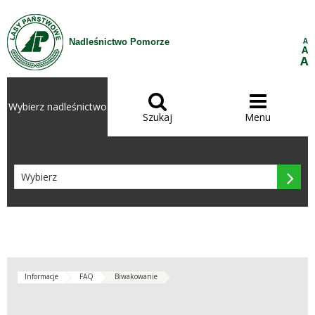
Przejdź do treści
A
Nadleśnictwo Pomorze
A
A


Wybierz nadleśnictwo
Szukaj
Menu

Informacje
FAQ
Biwakowanie