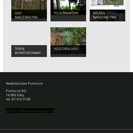
LASY
POLA BIWAKOWE
FOLDER
NADLEŚNICTWA
NADLEŚNICTWA
POMORZE
TEREN
HODOWLA LASU
MONITOROWANY
Nadleśnictwo Pomorze
Pomorze 8G
16-506 Giby
tel. 87 516 57 80
pomorze@bialystok.lasy.gov.pl