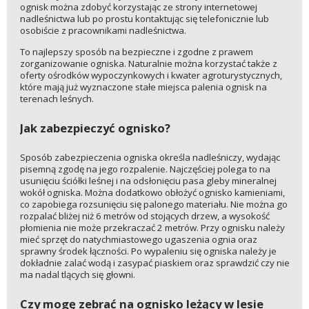
ognisk można zdobyć korzystając ze strony internetowej
nadleśnictwa lub po prostu kontaktując się telefonicznie lub
osobiście z pracownikami nadleśnictwa.
To najlepszy sposób na bezpieczne i zgodne z prawem
zorganizowanie ogniska. Naturalnie można korzystać także z
oferty ośrodków wypoczynkowych i kwater agroturystycznych,
które mają już wyznaczone stałe miejsca palenia ognisk na
terenach leśnych.
Jak zabezpieczyć ognisko?
Sposób zabezpieczenia ogniska określa nadleśniczy, wydając
pisemną zgodę na jego rozpalenie. Najczęściej polega to na
usunięciu ściółki leśnej i na odsłonięciu pasa gleby mineralnej
wokół ogniska. Można dodatkowo obłożyć ognisko kamieniami,
co zapobiega rozsunięciu się palonego materiału. Nie można go
rozpalać bliżej niż 6 metrów od stojących drzew, a wysokość
płomienia nie może przekraczać 2 metrów. Przy ognisku należy
mieć sprzęt do natychmiastowego ugaszenia ognia oraz
sprawny środek łączności. Po wypaleniu się ogniska należy je
dokładnie zalać wodą i zasypać piaskiem oraz sprawdzić czy nie
ma nadal tlących się głowni.
Czy mogę zebrać na ognisko leżący w lesie