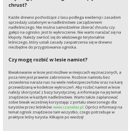
chrust?
Każde drewno pochodzące z lasu podlega ewidencji i zasadom
sprzedaży ustalonym w nadleśnictwie zarządzeniem
nadleśniczego. Nie można samodzielnie zbierać chrustu czy
gałęzi na ognisko. Jest to wykroczenie. Nie warto narażać się na
kłopoty. Należy zwrócić się do właściwego terytorialnie
leśniczego, który ustali zasady zaopatrzenia się w drewno
niezbędne do przygotowania ogniska.
Czy mogę rozbić w lesie namiot?
Biwakowanie w lesie jest możliwe w miejscach wyznaczonych, a
poza nimi jest prawnie zabronione. Rozbicie namiotu bez
zezwolenia naraża nas na wiele niebezpieczeństw oraz na karę
przewidzianą w kodeksie wykroczeń. Aby rozbić namiot w lesie
należy skorzystać z bazy turystycznej, a informacje na jej temat
znajdziecie w każdym nadleśnictwie. Warto także zaplanować
sobie biwak wcześniej korzystając z portalu stworzonego dla
turystów przez leśników:
www.czaswlas.pl
. Oprócz informacji na
temat ognisk znajdziecie tam wszystko, czego potrzebuje w
praktyce leśny turysta. Klikajcie po wiedzę!