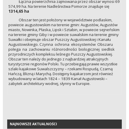
Łączna powierzchnia zajmowana przez obszar wynosi 69
574,99 ha. Na terenie Nadleśnictwa Pomorze znajduje się
1314,65 ha
Obszar ten jest położony w województwie podlaskim,
powiecie augustowskim na terenie gmin: Augustów, Augustów
miasto, Nowinka, Płaska, Lipsk i Sztabin, w powiecie sejneńskim
na terenie gminy Giby i w powiecie suwalskim na terenie gminy
Suwałki i obejmuje obszar Puszczy Augustowskiej i Kanału
Augustowskiego. Czynna ochrona ekosystemów Obszaru
polega na zachowaniu różnorodności biologicznej siedlisk
przyrodniczych kompleksu leśnego Puszczy Augustowskiej.
Obszar ten należy do jednego z najbardziej atrakcyjnych
turystycznie regionów Polski. Tu przebiegają prawie wszystkie
szlaki kajakowe Suwalszczyzny – rzekami Rospudą, Czarną
Hańczą, Blizną i Marychą. Dostępny kajakarzom jest również
wybudowany w latach 1824 – 1839 Kanał Augustowski –
zabytek architektury wodnej, słynny w Europie.
NAJNOWSZE AKTUALNOŚCI
NAJNOWSZE AKTUALNOŚCI