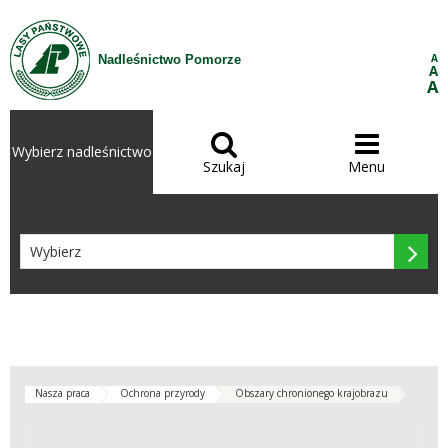
Przejdź do treści
A
Nadleśnictwo Pomorze
A
A


Wybierz nadleśnictwo
Szukaj
Menu

Nasza praca
Ochrona przyrody
Obszary chronionego krajobrazu