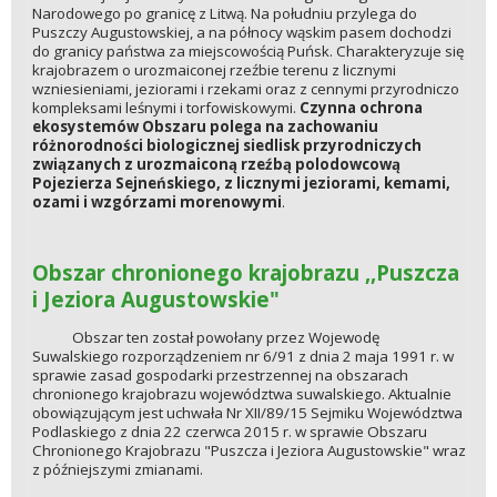
Narodowego po granicę z Litwą. Na południu przylega do
Puszczy Augustowskiej, a na północy wąskim pasem dochodzi
do granicy państwa za miejscowością Puńsk. Charakteryzuje się
krajobrazem o urozmaiconej rzeźbie terenu z licznymi
wzniesieniami, jeziorami i rzekami oraz z cennymi przyrodniczo
kompleksami leśnymi i torfowiskowymi.
Czynna ochrona
ekosystemów Obszaru polega na zachowaniu
różnorodności biologicznej siedlisk przyrodniczych
związanych z urozmaiconą rzeźbą polodowcową
Pojezierza Sejneńskiego, z licznymi jeziorami, kemami,
ozami i wzgórzami morenowymi
.
Obszar chronionego krajobrazu ,,Puszcza
i Jeziora Augustowskie"
Obszar ten został powołany przez Wojewodę
Suwalskiego rozporządzeniem nr 6/91 z dnia 2 maja 1991 r. w
sprawie zasad gospodarki przestrzennej na obszarach
chronionego krajobrazu województwa suwalskiego. Aktualnie
obowiązującym jest uchwała Nr XII/89/15 Sejmiku Województwa
Podlaskiego z dnia 22 czerwca 2015 r. w sprawie Obszaru
Chronionego Krajobrazu "Puszcza i Jeziora Augustowskie" wraz
z późniejszymi zmianami.