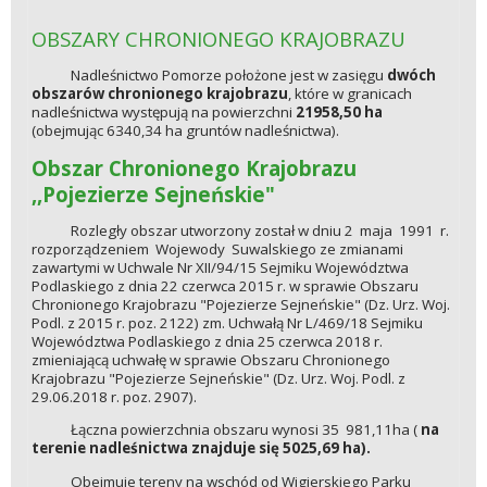
OBSZARY CHRONIONEGO KRAJOBRAZU
Nadleśnictwo Pomorze położone jest w zasięgu
dwóch
obszarów chronionego krajobrazu
, które w granicach
nadleśnictwa występują na powierzchni
21958,50 ha
(obejmując 6340,34 ha gruntów nadleśnictwa).
Obszar Chronionego Krajobrazu
,,Pojezierze Sejneńskie"
Rozległy obszar utworzony został w dniu 2 maja 1991 r.
rozporządzeniem Wojewody Suwalskiego ze zmianami
zawartymi w Uchwale Nr XII/94/15 Sejmiku Województwa
Podlaskiego z dnia 22 czerwca 2015 r. w sprawie Obszaru
Chronionego Krajobrazu "Pojezierze Sejneńskie" (Dz. Urz. Woj.
Podl. z 2015 r. poz. 2122) zm. Uchwałą Nr L/469/18 Sejmiku
Województwa Podlaskiego z dnia 25 czerwca 2018 r.
zmieniającą uchwałę w sprawie Obszaru Chronionego
Krajobrazu "Pojezierze Sejneńskie" (Dz. Urz. Woj. Podl. z
29.06.2018 r. poz. 2907).
Łączna powierzchnia obszaru wynosi 35 981,11ha (
na
terenie nadleśnictwa znajduje się 5025,69 ha).
Obejmuje tereny na wschód od Wigierskiego Parku