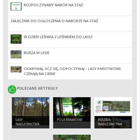
ROZPOCZYNAMY NABÓR NA STAŻ
ZAŁĄCZNIK DO OGŁOSZENIA O NABORZE NA STAŻ
W DZIEŃ LEŚNIKA Z LEŚNIKIEM DO LASU!
BURZA W LESIE
ODKRYWAJ, UCZ SIĘ, ODPOCZYWAJ – LASY PAŃSTWOWE
CZEKAJĄ NA CIEBIE
POLECANE ARTYKUŁY
POLECANE ARTYKUŁY
LASY
POLA BIWAKOWE
FOLDER
NADLEŚNICTWA
NADLEŚNICTWA
POMORZE