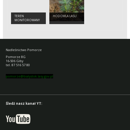
TEREN
HODOWLA LASU
MONITOROWANY
Nadleśnictwo Pomorze
Pomorze 8G
16-506 Giby
tel. 87 516 57 80
pomorze@bialystok.lasy.gov.pl
Śledź nasz kanał YT: