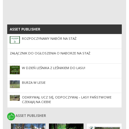
ASSET PUBLISHER
ASSET PUBLISHER
ROZPOCZYNAMY NABÓR NA STAŻ
ZAŁĄCZNIK DO OGŁOSZENIA O NABORZE NA STAŻ
W DZIEŃ LEŚNIKA Z LEŚNIKIEM DO LASU!
BURZA W LESIE
ODKRYWAJ, UCZ SIĘ, ODPOCZYWAJ – LASY PAŃSTWOWE
CZEKAJĄ NA CIEBIE
ASSET PUBLISHER
ASSET PUBLISHER