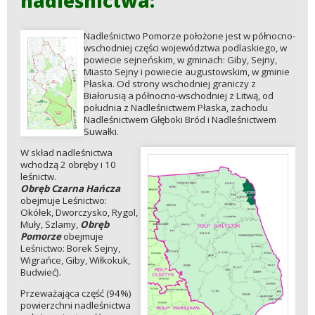
nadleśnictwa:
Nadleśnictwo Pomorze położone jest w północno-
wschodniej części województwa podlaskiego, w
powiecie sejneńskim, w gminach: Giby, Sejny,
Miasto Sejny i powiecie augustowskim, w gminie
Płaska. Od strony wschodniej graniczy z
Białorusią a północno-wschodniej z Litwą, od
południa z Nadleśnictwem Płaska, zachodu
Nadleśnictwem Głęboki Bród i Nadleśnictwem
Suwałki.
W skład nadleśnictwa
wchodzą 2 obręby i 10
leśnictw.
Obręb Czarna Hańcza
obejmuje Leśnictwo:
Okółek, Dworczysko, Rygol,
Muły, Szlamy,
Obręb
Pomorze
obejmuje
Leśnictwo: Borek Sejny,
Wigrańce, Giby, Wiłkokuk,
Budwieć).
Przeważająca część (94%)
powierzchni nadleśnictwa