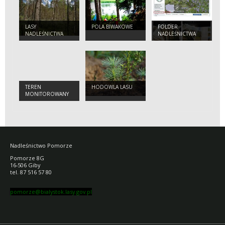
LASY
POLA BIWAKOWE
FOLDER
NADLEŚNICTWA
NADLEŚNICTWA
POMORZE
TEREN
HODOWLA LASU
MONITOROWANY
Nadleśnictwo Pomorze
Pomorze 8G
16-506 Giby
tel. 87 516 57 80
pomorze@bialystok.lasy.gov.pl