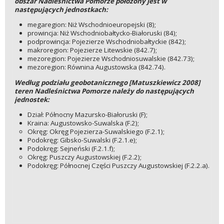
obszar Nadleśnictwa Pomorze położony jest w
następujących jednostkach:
megaregion: Niż Wschodnioeuropejski (8);
prowincja: Niż Wschodniobałtycko-Białoruski (84);
podprowincja: Pojezierze Wschodniobałtyckie (842);
makroregion: Pojezierze Litewskie (842.7);
mezoregion: Pojezierze Wschodniosuwalskie (842.73);
mezoregion: Równina Augustowska (842.74).
Według podziału geobotanicznego [Matuszkiewicz 2008]
teren Nadleśnictwa Pomorze należy do następujących
jednostek:
Dział: Północny Mazursko-Białoruski (F);
Kraina: Augustowsko-Suwalska (F.2);
Okręg: Okręg Pojezierza-Suwalskiego (F.2.1);
Podokręg: Gibsko-Suwalski (F.2.1.e);
Podokręg: Sejneński (F.2.1.f);
Okręg: Puszczy Augustowskiej (F.2.2);
Podokręg: Północnej Części Puszczy Augustowskiej (F.2.2.a).