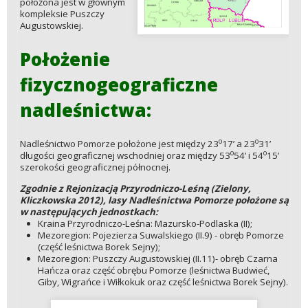
położona jest w głównym
kompleksie Puszczy
Augustowskiej.
Położenie
fizycznogeograficzne
nadleśnictwa:
o
o
Nadleśnictwo Pomorze położone jest między 23
17’ a 23
31’
o
o
długości geograficznej wschodniej oraz między 53
54’ i 54
15’
szerokości geograficznej północnej.
Zgodnie z Rejonizacją Przyrodniczo-Leśną (Zielony,
Kliczkowska 2012), lasy Nadleśnictwa Pomorze położone są
w następujących jednostkach:
Kraina Przyrodniczo-Leśna: Mazursko-Podlaska (II);
Mezoregion: Pojezierza Suwalskiego (II.9) - obręb Pomorze
(część leśnictwa Borek Sejny);
Mezoregion: Puszczy Augustowskiej (II.11)- obręb Czarna
Hańcza oraz część obrębu Pomorze (leśnictwa Budwieć,
Giby, Wigrańce i Wiłkokuk oraz część leśnictwa Borek Sejny).