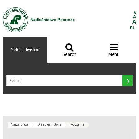
Skip to Content
A
A
Nadleśnictwo Pomorze
A
PL


Select division
Search
Menu

Nasza praca
O nadleśnictwie
Położenie