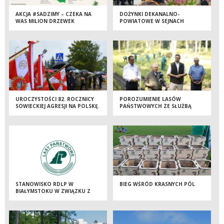
AKCJA #SADZIMY – CZEKA NA
DOŻYNKI DEKANALNO-
WAS MILION DRZEWEK
POWIATOWE W SEJNACH
UROCZYSTOŚCI 82. ROCZNICY
POROZUMIENIE LASÓW
SOWIECKIEJ AGRESJI NA POLSKĘ.
PAŃSTWOWYCH ZE SŁUŻBĄ
WIĘZIENNĄ
STANOWISKO RDLP W
BIEG WŚRÓD KRASNYCH PÓL
BIAŁYMSTOKU W ZWIĄZKU Z
ARTYKUŁEM W GAZECIE
WYBORCZEJ Z DNIA 23.08.2021
R.