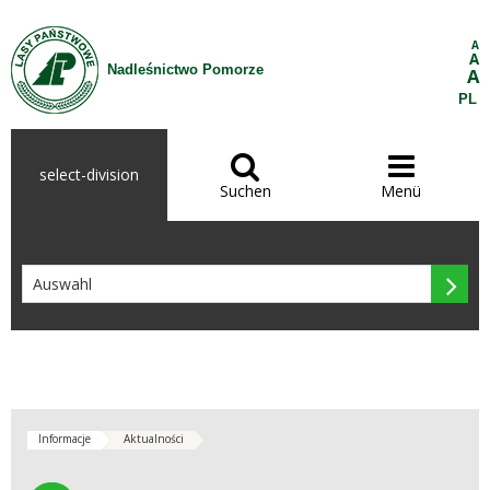
Zum Inhalt wechseln
A
A
Nadleśnictwo Pomorze
A
PL


select-division
Suchen
Menü

Informacje
Aktualności