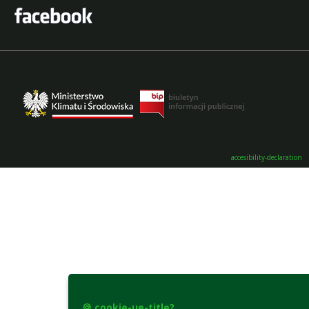
accesibility-declaration
🍪 cookie-ue-title?