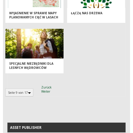
WYJAŚNIENIE W SPRAWIE MAPY
ŁĄCZĄ NAS DRZEWA
PLANOWANYCH CIĘĆ W LASACH
SPECJALNE NIEZBĘDNIKI DLA
LEŚNYCH WĘDROWCÓW
Zurück
Weiter
Seite 9 von 17
ASSET PUBLISHER
ASSET PUBLISHER