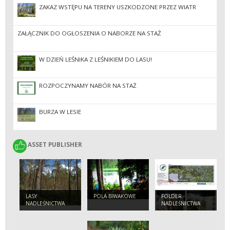
ZAKAZ WSTĘPU NA TERENY USZKODZONE PRZEZ WIATR
ZAŁĄCZNIK DO OGŁOSZENIA O NABORZE NA STAŻ
W DZIEŃ LEŚNIKA Z LEŚNIKIEM DO LASU!
ROZPOCZYNAMY NABÓR NA STAŻ
BURZA W LESIE
ASSET PUBLISHER
ASSET PUBLISHER
LASY
POLA BIWAKOWE
FOLDER
NADLEŚNICTWA
NADLEŚNICTWA
POMORZE