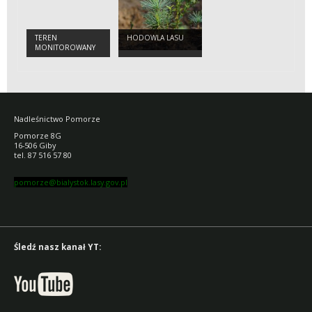
TEREN
HODOWLA LASU
MONITOROWANY
Nadleśnictwo Pomorze
Pomorze 8G
16-506 Giby
tel. 87 516 57 80
pomorze@bialystok.lasy.gov.pl
Śledź nasz kanał YT: