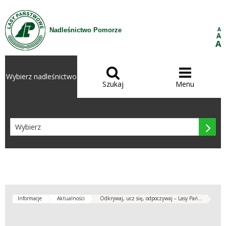
Przejdź do treści
A
Nadleśnictwo Pomorze
A
A


Wybierz nadleśnictwo
Szukaj
Menu

Informacje
Aktualności
Odkrywaj, ucz się, odpoczywaj – Lasy Pań...