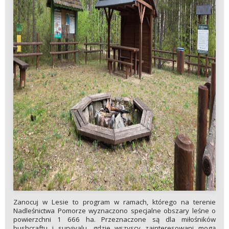
Zanocuj w Lesie to program w ramach, którego na terenie
Nadleśnictwa Pomorze wyznaczono specjalne obszary leśne o
powierzchni 1 666 ha. Przeznaczone są dla miłośników
bushcraftu i survivalu, gdzie wszyscy zainteresowani mogą