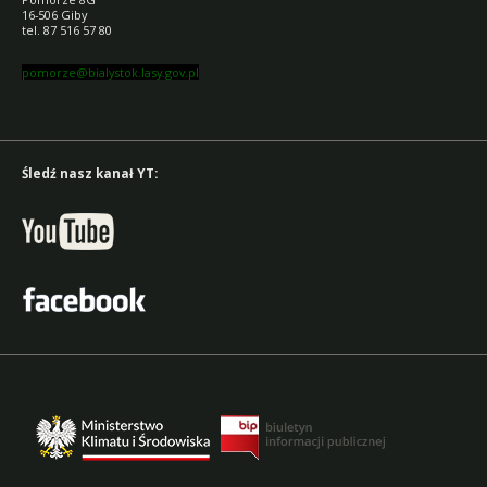
16-506 Giby
tel. 87 516 57 80
pomorze@bialystok.lasy.gov.pl
Śledź nasz kanał YT: